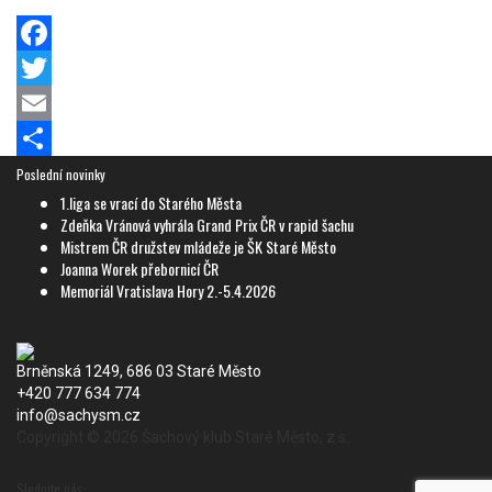
Facebook
Twitter
Email
Share
Poslední novinky
1.liga se vrací do Starého Města
Zdeňka Vránová vyhrála Grand Prix ČR v rapid šachu
Mistrem ČR družstev mládeže je ŠK Staré Město
Joanna Worek přebornicí ČR
Memoriál Vratislava Hory 2.-5.4.2026
Brněnská 1249, 686 03 Staré Město
+420 777 634 774
info@sachysm.cz
Copyright © 2026 Šachový klub Staré Město, z.s.
Spolkový rejstřík: Šachový klub Staré Město, z.s.
Sledujte nás: