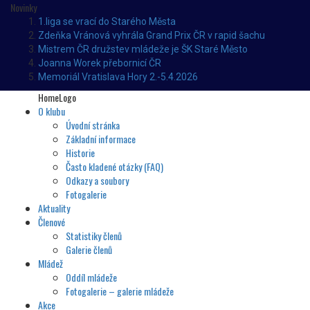
Novinky
1.liga se vrací do Starého Města
Zdeňka Vránová vyhrála Grand Prix ČR v rapid šachu
Mistrem ČR družstev mládeže je ŠK Staré Město
Joanna Worek přebornicí ČR
Memoriál Vratislava Hory 2.-5.4.2026
HomeLogo
O klubu
Úvodní stránka
Základní informace
Historie
Často kladené otázky (FAQ)
Odkazy a soubory
Fotogalerie
Aktuality
Členové
Statistiky členů
Galerie členů
Mládež
Oddíl mládeže
Fotogalerie – galerie mládeže
Akce