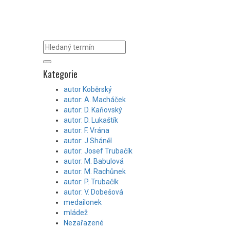
Kategorie
autor Koběrský
autor: A. Macháček
autor: D. Kaňovský
autor: D. Lukaštík
autor: F. Vrána
autor: J.Sháněl
autor: Josef Trubačík
autor: M. Babulová
autor: M. Rachůnek
autor: P. Trubačík
autor: V. Dobešová
medailonek
mládež
Nezařazené