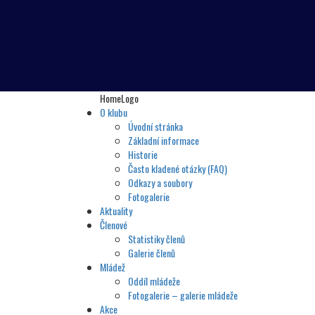
HomeLogo
O klubu
Úvodní stránka
Základní informace
Historie
Často kladené otázky (FAQ)
Odkazy a soubory
Fotogalerie
Aktuality
Členové
Statistiky členů
Galerie členů
Mládež
Oddíl mládeže
Fotogalerie – galerie mládeže
Akce