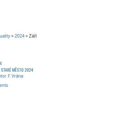
uality
>
2024
>
Září
24
N STARÉ MĚSTO 2024
tor: F. Vrána
ents