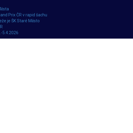
Města
and Prix ČR v rapid šachu
že je ŠK Staré Město
ČR
.-5.4.2026