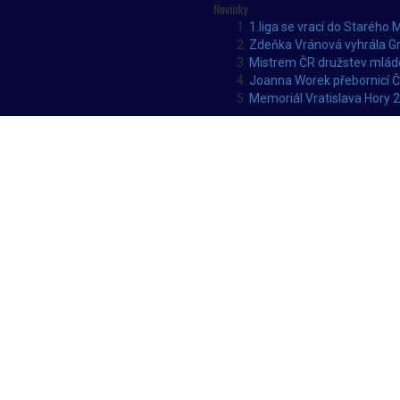
Novinky
1.liga se vrací do Starého 
Zdeňka Vránová vyhrála Gr
Mistrem ČR družstev mláde
Joanna Worek přebornicí 
Memoriál Vratislava Hory 2