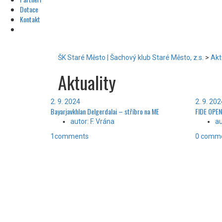
Dotace
Kontakt
ŠK Staré Město | Šachový klub Staré Město, z.s.
>
Akt
Aktuality
2. 9. 2024
2. 9. 20
Bayarjavkhlan Delgerdalai – stříbro na ME
FIDE OPE
autor: F. Vrána
au
1comments
0 comm