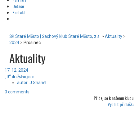
Dotace
Kontakt
ŠK Staré Město | Šachový klub Staré Město, z.s.
>
Aktuality
>
2024
>
Prosinec
Aktuality
17. 12. 2024
„D“ družstvo jede
autor: J.Sháněl
0 comments
Přidej se k
našemu klubu!
Vyplnit přihlášku