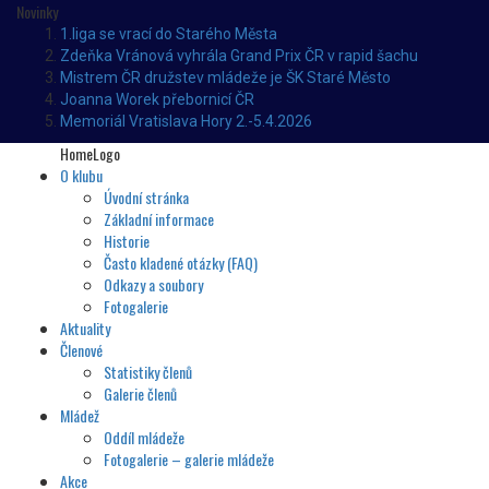
Novinky
1.liga se vrací do Starého Města
Zdeňka Vránová vyhrála Grand Prix ČR v rapid šachu
Mistrem ČR družstev mládeže je ŠK Staré Město
Joanna Worek přebornicí ČR
Memoriál Vratislava Hory 2.-5.4.2026
HomeLogo
O klubu
Úvodní stránka
Základní informace
Historie
Často kladené otázky (FAQ)
Odkazy a soubory
Fotogalerie
Aktuality
Členové
Statistiky členů
Galerie členů
Mládež
Oddíl mládeže
Fotogalerie – galerie mládeže
Akce