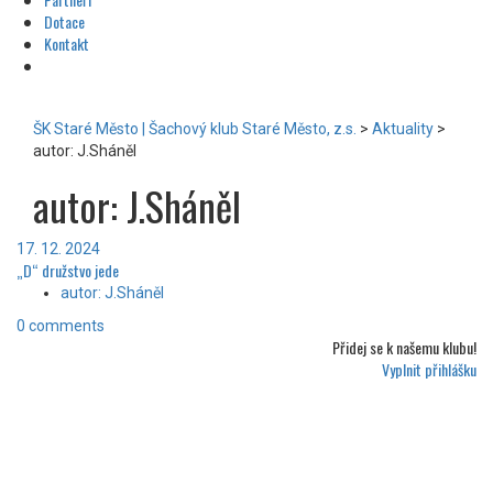
Dotace
Kontakt
ŠK Staré Město | Šachový klub Staré Město, z.s.
>
Aktuality
>
autor: J.Sháněl
autor: J.Sháněl
17. 12. 2024
„D“ družstvo jede
autor: J.Sháněl
0 comments
Přidej se k
našemu klubu!
Vyplnit přihlášku