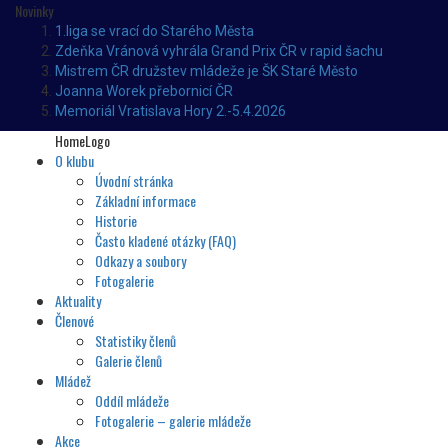
Novinky
1.liga se vrací do Starého Města
Zdeňka Vránová vyhrála Grand Prix ČR v rapid šachu
Mistrem ČR družstev mládeže je ŠK Staré Město
Joanna Worek přebornicí ČR
Memoriál Vratislava Hory 2.-5.4.2026
HomeLogo
O klubu
Úvodní stránka
Základní informace
Historie
Často kladené otázky (FAQ)
Odkazy a soubory
Fotogalerie
Aktuality
Členové
Statistiky členů
Galerie členů
Mládež
Oddíl mládeže
Fotogalerie – galerie mládeže
Akce