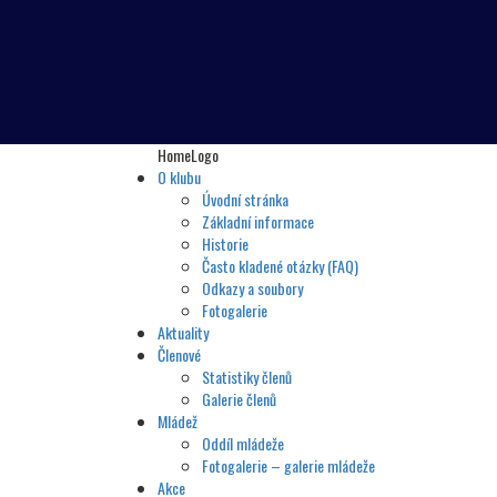
HomeLogo
O klubu
Úvodní stránka
Základní informace
Historie
Často kladené otázky (FAQ)
Odkazy a soubory
Fotogalerie
Aktuality
Členové
Statistiky členů
Galerie členů
Mládež
Oddíl mládeže
Fotogalerie – galerie mládeže
Akce