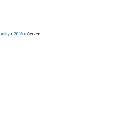
uality
>
2006
>
Červen