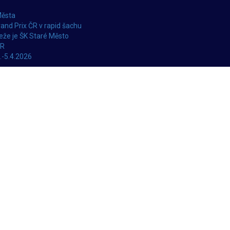
Města
and Prix ČR v rapid šachu
že je ŠK Staré Město
ČR
.-5.4.2026