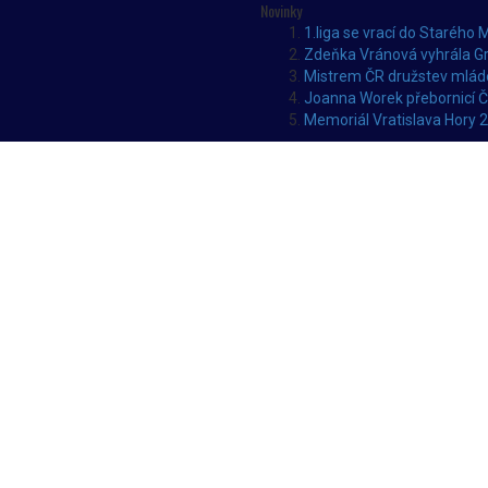
Novinky
1.liga se vrací do Starého 
Zdeňka Vránová vyhrála Gr
Mistrem ČR družstev mláde
Joanna Worek přebornicí 
Memoriál Vratislava Hory 2