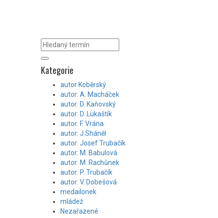
Kategorie
autor Koběrský
autor: A. Macháček
autor: D. Kaňovský
autor: D. Lukaštík
autor: F. Vrána
autor: J.Sháněl
autor: Josef Trubačík
autor: M. Babulová
autor: M. Rachůnek
autor: P. Trubačík
autor: V. Dobešová
medailonek
mládež
Nezařazené