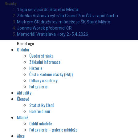
Novinky
1.liga se vrací do Starého Města
Zdeňka Vránová vyhrála Grand Prix ČR v rapid šachu
Mistrem ČR družstev mládeže je ŠK Staré Město
Joanna Worek přebornicí ČR
Memoriál Vratislava Hory 2.-5.4.2026
HomeLogo
O klubu
Úvodní stránka
Základní informace
Historie
Často kladené otázky (FAQ)
Odkazy a soubory
Fotogalerie
Aktuality
Členové
Statistiky členů
Galerie členů
Mládež
Oddíl mládeže
Fotogalerie – galerie mládeže
Akce