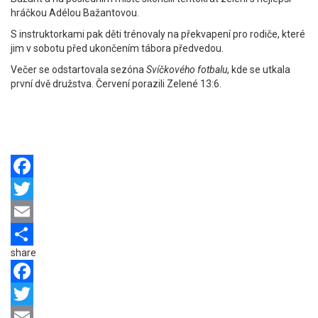
hráčkou Adélou Bažantovou.
S instruktorkami pak děti trénovaly na překvapení pro rodiče, které
jim v sobotu před ukončením tábora předvedou.
Večer se odstartovala sezóna
Svíčkového fotbalu
, kde se utkala
první dvě družstva. Červení porazili Zelené 13:6.
Facebook
Twitter
Email
share
Share
Facebook
Twitter