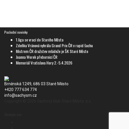
Poslední novinky
1.liga se vrací do Starého Města
Zdeňka Vránová vyhrála Grand Prix ČR v rapid šachu
Mistrem ČR družstev mládeže je ŠK Staré Město
Joanna Worek přebornicí ČR
Memoriál Vratislava Hory 2.-5.4.2026
Brněnská 1249, 686 03 Staré Město
+420 777 634 774
info@sachysm.cz
Copyright © 2026 Šachový klub Staré Město, z.s.
Spolkový rejstřík: Šachový klub Staré Město, z.s.
Sledujte nás: