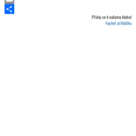
Email
Přidej se k
našemu klubu!
Share
Vyplnit přihlášku