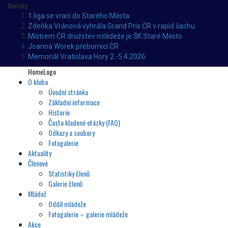
Novinky
1.liga se vrací do Starého Města
Zdeňka Vránová vyhrála Grand Prix ČR v rapid šachu
Mistrem ČR družstev mládeže je ŠK Staré Město
Joanna Worek přebornicí ČR
Memoriál Vratislava Hory 2.-5.4.2026
HomeLogo
O klubu
Úvodní stránka
Základní informace
Historie
Často kladené otázky (FAQ)
Odkazy a soubory
Fotogalerie
Aktuality
Členové
Statistiky členů
Galerie členů
Mládež
Oddíl mládeže
Fotogalerie – galerie mládeže
Akce