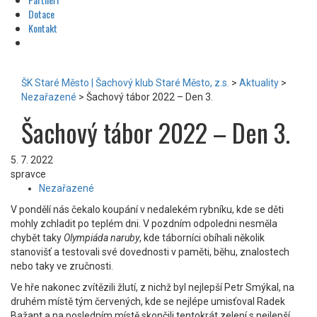
Dotace
Kontakt
ŠK Staré Město | Šachový klub Staré Město, z.s.
>
Aktuality
>
Nezařazené
>
Šachový tábor 2022 – Den 3.
Šachový tábor 2022 – Den 3.
5. 7. 2022
spravce
Nezařazené
V pondělí nás čekalo koupání v nedalekém rybníku, kde se děti
mohly zchladit po teplém dni. V pozdním odpoledni nesměla
chybět taky
Olympiáda naruby
, kde táborníci obíhali několik
stanovišť a testovali své dovednosti v paměti, běhu, znalostech
nebo taky ve zručnosti.
Ve hře nakonec zvítězili žlutí, z nichž byl nejlepší Petr Smýkal, na
druhém místě tým červených, kde se nejlépe umisťoval Radek
Bažant a na posledním místě skončili tentokrát zelení s nejlepší