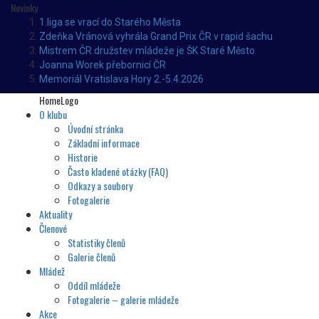
Novinky
1.liga se vrací do Starého Města
Zdeňka Vránová vyhrála Grand Prix ČR v rapid šachu
Mistrem ČR družstev mládeže je ŠK Staré Město
Joanna Worek přebornicí ČR
Memoriál Vratislava Hory 2.-5.4.2026
HomeLogo
O klubu
Úvodní stránka
Základní informace
Historie
Často kladené otázky (FAQ)
Odkazy a soubory
Fotogalerie
Aktuality
Členové
Statistiky členů
Galerie členů
Mládež
Oddíl mládeže
Fotogalerie – galerie mládeže
Akce