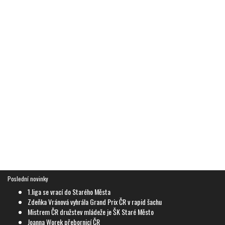
Poslední novinky
1.liga se vrací do Starého Města
Zdeňka Vránová vyhrála Grand Prix ČR v rapid šachu
Mistrem ČR družstev mládeže je ŠK Staré Město
Joanna Worek přebornicí ČR