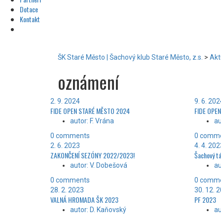
Dotace
Kontakt
ŠK Staré Město | Šachový klub Staré Město, z.s.
>
Akt
oznámení
2. 9. 2024
9. 6. 20
FIDE OPEN STARÉ MĚSTO 2024
FIDE OPEN
autor: F. Vrána
au
0 comments
0 comm
2. 6. 2023
4. 4. 20
ZAKONČENÍ SEZÓNY 2022/2023!
Šachový t
autor: V. Dobešová
au
0 comments
0 comm
28. 2. 2023
30. 12. 
VALNÁ HROMADA ŠK 2023
PF 2023
autor: D. Kaňovský
au