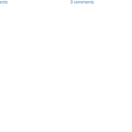
ents
0 comments