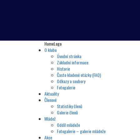
HomeLogo
O klubu
Úvodní stránka
Základní informace
Historie
Často kladené otázky (FAQ)
Odkazy a soubory
Fotogalerie
Aktuality
Členové
Statistiky členů
Galerie členů
Mládež
Oddíl mládeže
Fotogalerie – galerie mládeže
Akce