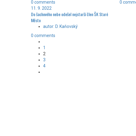
0 comments
0 comm
11. 9. 2022
Do šachového nebe odešel nejstarší člen ŠK Staré
Město
autor: D. Kaňovský
0 comments
1
2
3
4