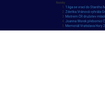
Novinky
1.liga se vrací do Starého 
Zdeňka Vránová vyhrála Gr
Mistrem ČR družstev mláde
Joanna Worek přebornicí 
Memoriál Vratislava Hory 2