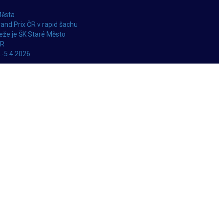
Města
and Prix ČR v rapid šachu
že je ŠK Staré Město
ČR
.-5.4.2026