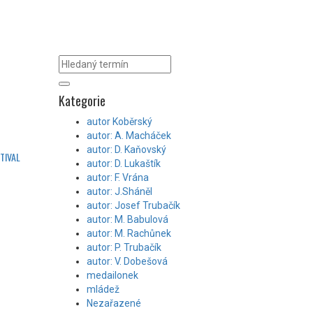
Kategorie
autor Koběrský
autor: A. Macháček
autor: D. Kaňovský
TIVAL
autor: D. Lukaštík
autor: F. Vrána
autor: J.Sháněl
autor: Josef Trubačík
autor: M. Babulová
autor: M. Rachůnek
autor: P. Trubačík
autor: V. Dobešová
medailonek
mládež
Nezařazené