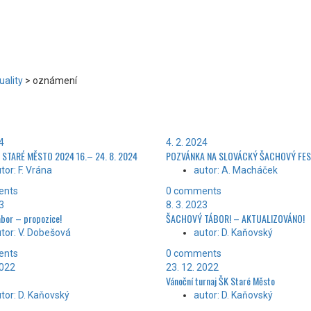
uality
>
oznámení
24
4. 2. 2024
 STARÉ MĚSTO 2024 16.– 24. 8. 2024
POZVÁNKA NA SLOVÁCKÝ ŠACHOVÝ FES
tor: F. Vrána
autor: A. Macháček
ents
0 comments
23
8. 3. 2023
ábor – propozice!
ŠACHOVÝ TÁBOR! – AKTUALIZOVÁNO!
tor: V. Dobešová
autor: D. Kaňovský
ents
0 comments
2022
23. 12. 2022
Vánoční turnaj ŠK Staré Město
tor: D. Kaňovský
autor: D. Kaňovský