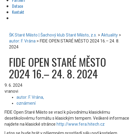
Dotace
Kontakt
ŠK Staré Město | Šachový klub Staré Město, z.s.
>
Aktuality
>
autor: F. Vrána
>
FIDE OPEN STARÉ MĚSTO 2024 16.– 24. 8.
2024
FIDE OPEN STARÉ MĚSTO
2024 16.– 24. 8. 2024
9. 6. 2024
vranovi
autor: F. Vrána,
oznámení
FIDE Open Staré Město se vrací k původnímu klasickému
desetikolovému formátu s klasickým tempem. Veškeré informace
najdete na klasické stránce
http://www.fera.hitech.cz
Letos se bude hrát v příjemném prostředí sálu pod kostelem