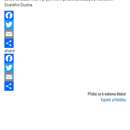
Svatého Ducha.
Facebook
Twitter
Email
share
Share
Facebook
Twitter
Email
Přidej se k
našemu klubu!
Share
Vyplnit přihlášku