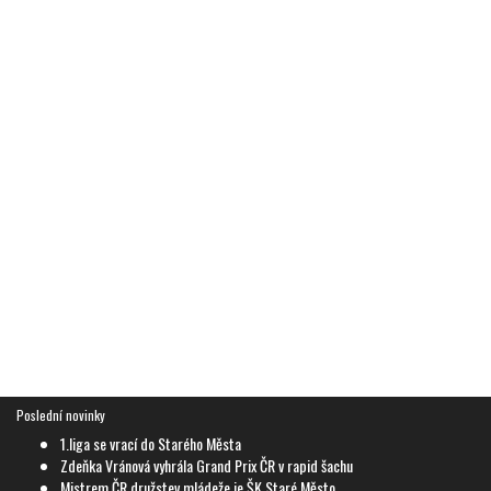
Poslední novinky
1.liga se vrací do Starého Města
Zdeňka Vránová vyhrála Grand Prix ČR v rapid šachu
Mistrem ČR družstev mládeže je ŠK Staré Město