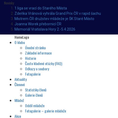
Novinky
1.liga se vrací do Starého Města
Zdeňka Vránová vyhrála Grand Prix ČR v rapid šachu
Mistrem ČR družstev mládeže je ŠK Staré Město
Joanna Worek přebornicí ČR
Memoriál Vratislava Hory 2.-5.4.2026
HomeLogo
O klubu
Úvodní stránka
Základní informace
Historie
Často kladené otázky (FAQ)
Odkazy a soubory
Fotogalerie
Aktuality
Členové
Statistiky členů
Galerie členů
Mládež
Oddíl mládeže
Fotogalerie – galerie mládeže
Akce