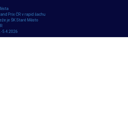
Města
and Prix ČR v rapid šachu
že je ŠK Staré Město
ČR
.-5.4.2026