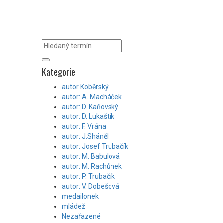
Kategorie
autor Koběrský
autor: A. Macháček
autor: D. Kaňovský
autor: D. Lukaštík
autor: F. Vrána
autor: J.Sháněl
autor: Josef Trubačík
autor: M. Babulová
autor: M. Rachůnek
autor: P. Trubačík
autor: V. Dobešová
medailonek
mládež
Nezařazené