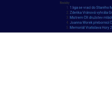
Novinky
1.liga se vrací do Starého 
Zdeňka Vránová vyhrála Gr
Mistrem ČR družstev mláde
Joanna Worek přebornicí 
Memoriál Vratislava Hory 2