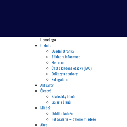
HomeLogo
O klubu
Úvodní stránka
Základní informace
Historie
Často kladené otázky (FAQ)
Odkazy a soubory
Fotogalerie
Aktuality
Členové
Statistiky členů
Galerie členů
Mládež
Oddíl mládeže
Fotogalerie – galerie mládeže
Akce