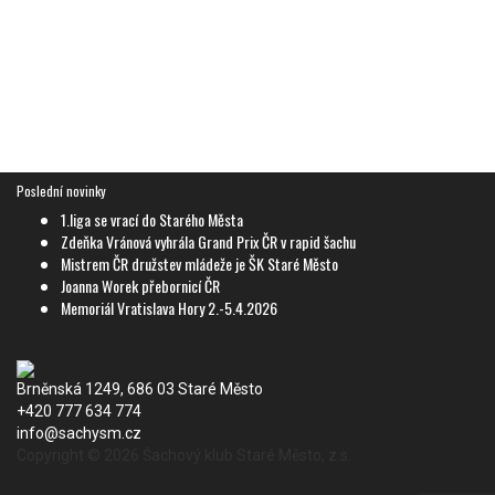
Poslední novinky
1.liga se vrací do Starého Města
Zdeňka Vránová vyhrála Grand Prix ČR v rapid šachu
Mistrem ČR družstev mládeže je ŠK Staré Město
Joanna Worek přebornicí ČR
Memoriál Vratislava Hory 2.-5.4.2026
Brněnská 1249, 686 03 Staré Město
+420 777 634 774
info@sachysm.cz
Copyright © 2026 Šachový klub Staré Město, z.s.
Spolkový rejstřík: Šachový klub Staré Město, z.s.