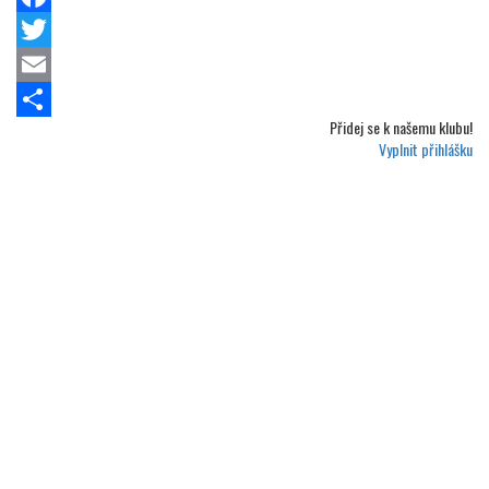
Facebook
Twitter
Email
Přidej se k
našemu klubu!
Share
Vyplnit přihlášku