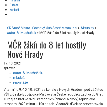
Dotace
Kontakt
ŠK Staré Město | Šachový klub Staré Město, z.s.
>
Aktuality
>
autor: A. Macháček
>
MČR žáků do 8 let hostily Nové Hrady
MČR žáků do 8 let hostily
Nové Hrady
17. 10. 2021
spravce
autor: A. Macháček,
mládež,
reportáže
V termínu 9.-10. 10. 2021 se konalo v Nových Hradech pod záštitou
VŠTE České Budějovice Mistrovství České republiky žactva do 8 let.
Turnaj se hrál ve dvou kategoriích (chlapci a dívky) rapidovým
tempem 2×20 minut + 10s na tah. V soutěži dívek se prezentovalo