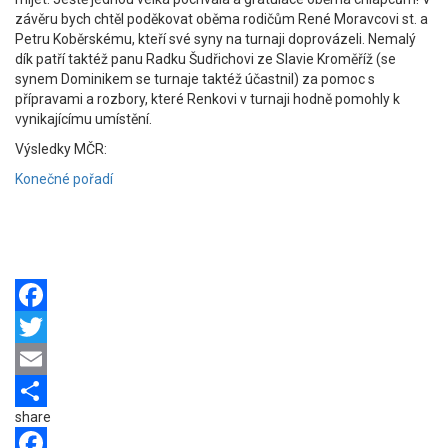
závěru bych chtěl poděkovat oběma rodičům René Moravcovi st. a
Petru Koběrskému, kteří své syny na turnaji doprovázeli. Nemalý
dík patří taktéž panu Radku Šudřichovi ze Slavie Kroměříž (se
synem Dominikem se turnaje taktéž účastnil) za pomoc s
přípravami a rozbory, které Renkovi v turnaji hodně pomohly k
vynikajícímu umístění.
Výsledky MČR:
Konečné pořadí
Facebook
Twitter
Email
share
Share