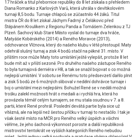
17 hráček a titul přebornice republiky do 8 let získala s přehledem
Diana Romanko z Karlových Varů, která uhrála v devítikolovém
turnaji 8,5 bodu. Turnaje chlapců se zúčastnilo 44 žáků. Titul
mistra ČR do 8 let získal Jáchym Fadrný z Čelákovic před
Štěpánem Kroulíkem z Regionu Panda a Tomášem Zelenkou z TJ
Plzeň. Šachový klub Staré Město vyslal do turnaje dva hráče,
Matyáše Koběrského (2014) a Reného Moravce (2013),
odchovance Vlčnova, který do našeho klubu v létě přestoupil. Maty
odehrál slušný turnaj a zisk 4 bodů stačil na pěkné 31. místo. V
příštím roce může Maty toto umístění ještě vylepšit, protože 8 let
bude mít až v příští sezoně. Pro druhého našeho zástupce Reného
to byla turnajová derniéra v H8, a tak se snažil bojovat o co možná
nejlepší umístění. V sobotu se Renému toto předsevzetí dařilo plnit
a zisk 5 bodů ze 6 možných sliboval v nedělní dohrávce turnaje i
boj o umístění mezi nejlepšími. Bohužel René se v neděli možná
trošku zalekl možnosti hrát o medaili a i rychlá hra, která ho
provázela téměř celým turnajem, se mu stala osudnou v 7. a 8.
partii, které René prohrál. Poslední devátá partie byla sice už
vítězná, ale na lepší než šestou příčku v turnaji to nestačilo. I tak je
však šesté místo na MČR pro Reného velký úspěch a všichni
věříme, že jeho šachová výkonnost poroste a další republiková
mistrovství tentokrát ve vyšších kategoriích Reného nebudou
míjet. Ještě jednou velká pochvala a gratulace oběma chlapcům! V