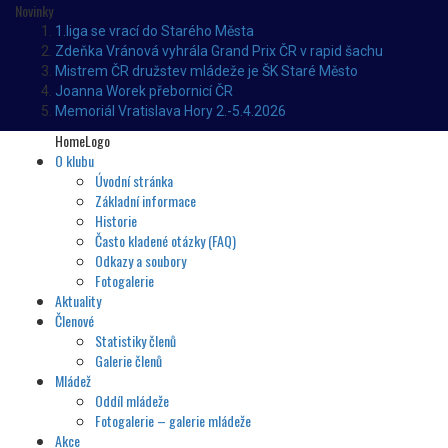
Novinky
1.liga se vrací do Starého Města
Zdeňka Vránová vyhrála Grand Prix ČR v rapid šachu
Mistrem ČR družstev mládeže je ŠK Staré Město
Joanna Worek přebornicí ČR
Memoriál Vratislava Hory 2.-5.4.2026
HomeLogo
O klubu
Úvodní stránka
Základní informace
Historie
Často kladené otázky (FAQ)
Odkazy a soubory
Fotogalerie
Aktuality
Členové
Statistiky členů
Galerie členů
Mládež
Oddíl mládeže
Fotogalerie – galerie mládeže
Akce