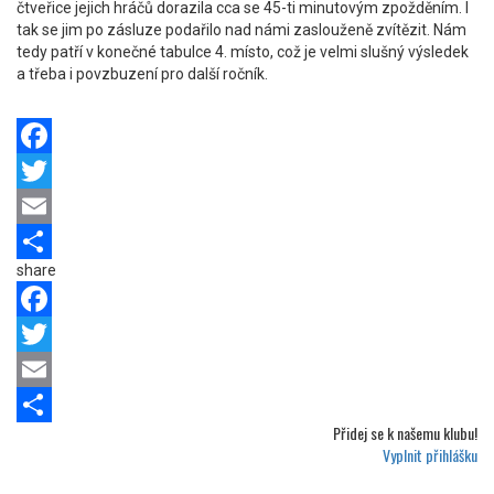
čtveřice jejich hráčů dorazila cca se 45-ti minutovým zpožděním. I
tak se jim po zásluze podařilo nad námi zaslouženě zvítězit. Nám
tedy patří v konečné tabulce 4. místo, což je velmi slušný výsledek
a třeba i povzbuzení pro další ročník.
Facebook
Twitter
Email
share
Share
Facebook
Twitter
Email
Přidej se k
našemu klubu!
Share
Vyplnit přihlášku