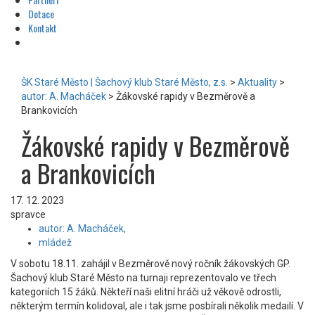
Dotace
Kontakt
ŠK Staré Město | Šachový klub Staré Město, z.s.
>
Aktuality
>
autor: A. Macháček
>
Žákovské rapidy v Bezměrově a
Brankovicích
Žákovské rapidy v Bezměrově
a Brankovicích
17. 12. 2023
spravce
autor: A. Macháček,
mládež
V sobotu 18.11. zahájil v Bezměrově nový ročník žákovských GP.
Šachový klub Staré Město na turnaji reprezentovalo ve třech
kategoriích 15 žáků. Někteří naši elitní hráči už věkově odrostli,
některým termín kolidoval, ale i tak jsme posbírali několik medailí. V