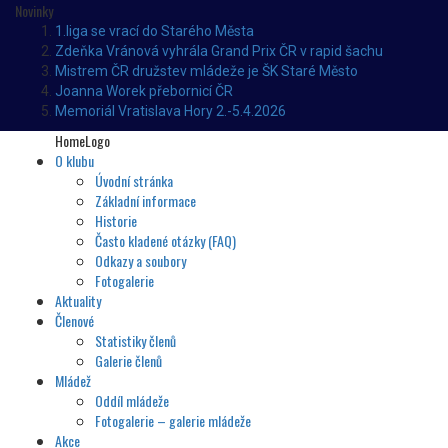
Novinky
1.liga se vrací do Starého Města
Zdeňka Vránová vyhrála Grand Prix ČR v rapid šachu
Mistrem ČR družstev mládeže je ŠK Staré Město
Joanna Worek přebornicí ČR
Memoriál Vratislava Hory 2.-5.4.2026
HomeLogo
O klubu
Úvodní stránka
Základní informace
Historie
Často kladené otázky (FAQ)
Odkazy a soubory
Fotogalerie
Aktuality
Členové
Statistiky členů
Galerie členů
Mládež
Oddíl mládeže
Fotogalerie – galerie mládeže
Akce