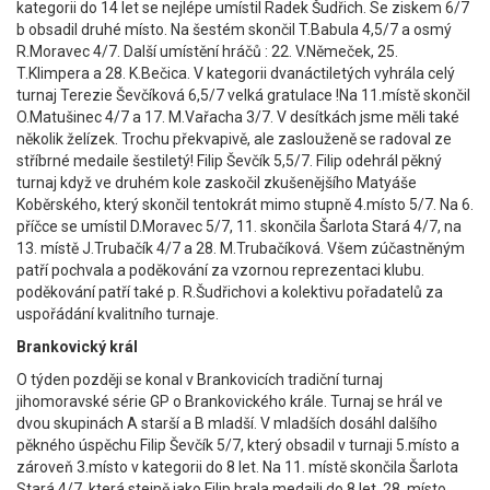
kategorii do 14 let se nejlépe umístil Radek Šudřich. Se ziskem 6/7
b obsadil druhé místo. Na šestém skončil T.Babula 4,5/7 a osmý
R.Moravec 4/7. Další umístění hráčů : 22. V.Němeček, 25.
T.Klimpera a 28. K.Bečica. V kategorii dvanáctiletých vyhrála celý
turnaj Terezie Ševčíková 6,5/7 velká gratulace !Na 11.místě skončil
O.Matušinec 4/7 a 17. M.Vařacha 3/7. V desítkách jsme měli také
několik želízek. Trochu překvapivě, ale zaslouženě se radoval ze
stříbrné medaile šestiletý! Filip Ševčík 5,5/7. Filip odehrál pěkný
turnaj když ve druhém kole zaskočil zkušenějšího Matyáše
Koběrského, který skončil tentokrát mimo stupně 4.místo 5/7. Na 6.
příčce se umístil D.Moravec 5/7, 11. skončila Šarlota Stará 4/7, na
13. místě J.Trubačík 4/7 a 28. M.Trubačíková. Všem zúčastněným
patří pochvala a poděkování za vzornou reprezentaci klubu.
poděkování patří také p. R.Šudřichovi a kolektivu pořadatelů za
uspořádání kvalitního turnaje.
Brankovický král
O týden později se konal v Brankovicích tradiční turnaj
jihomoravské série GP o Brankovického krále. Turnaj se hrál ve
dvou skupinách A starší a B mladší. V mladších dosáhl dalšího
pěkného úspěchu Filip Ševčík 5/7, který obsadil v turnaji 5.místo a
zároveň 3.místo v kategorii do 8 let. Na 11. místě skončila Šarlota
Stará 4/7, která stejně jako Filip brala medaili do 8 let. 28. místo