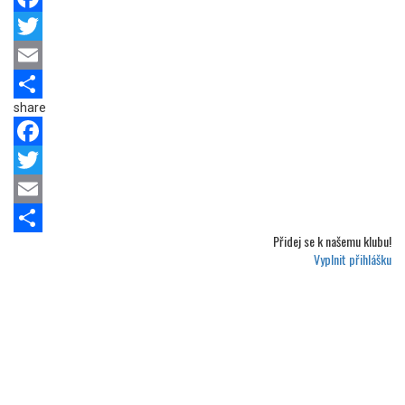
Facebook
Twitter
Email
share
Share
Facebook
Twitter
Email
Přidej se k
našemu klubu!
Share
Vyplnit přihlášku