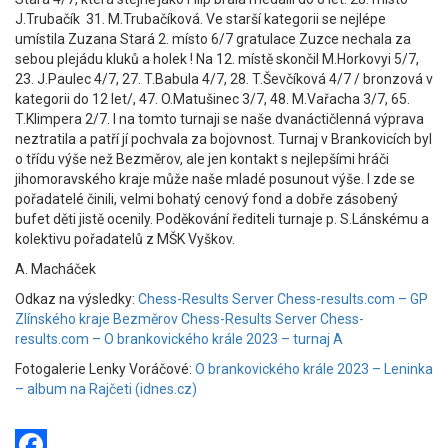
J.Trubačík 31. M.Trubačíková. Ve starší kategorii se nejlépe
umístila Zuzana Stará 2. místo 6/7 gratulace Zuzce nechala za
sebou plejádu kluků a holek ! Na 12. místě skončil M.Horkovyi 5/7,
23. J.Paulec 4/7, 27. T.Babula 4/7, 28. T.Ševčíková 4/7 / bronzová v
kategorii do 12 let/, 47. O.Matušinec 3/7, 48. M.Vařacha 3/7, 65.
T.Klimpera 2/7. I na tomto turnaji se naše dvanáctičlenná výprava
neztratila a patří jí pochvala za bojovnost. Turnaj v Brankovicích byl
o třídu výše než Bezměrov, ale jen kontakt s nejlepšími hráči
jihomoravského kraje může naše mladé posunout výše. I zde se
pořadatelé činili, velmi bohatý cenový fond a dobře zásobený
bufet děti jistě ocenily. Poděkování řediteli turnaje p. S.Lánskému a
kolektivu pořadatelů z MŠK Vyškov.
A. Macháček
Odkaz na výsledky:
Chess-Results Server Chess-results.com – GP
Zlínského kraje Bezměrov
Chess-Results Server Chess-
results.com – O brankovického krále 2023 – turnaj A
Fotogalerie Lenky Voráčové:
O brankovického krále 2023 – Leninka
– album na Rajčeti (idnes.cz)