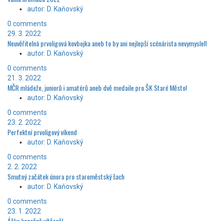
autor: D. Kaňovský
0 comments
29. 3. 2022
Neuvěřitelná prvoligová kovbojka aneb to by ani nejlepší scénárista nevymyslel!
autor: D. Kaňovský
0 comments
21. 3. 2022
MČR mládeže, juniorů i amatérů aneb dvě medaile pro ŠK Staré Město!
autor: D. Kaňovský
0 comments
23. 2. 2022
Perfektní prvoligový víkend
autor: D. Kaňovský
0 comments
2. 2. 2022
Smutný začátek února pro staroměstský šach
autor: D. Kaňovský
0 comments
23. 1. 2022
Áčko konečně vítězně!