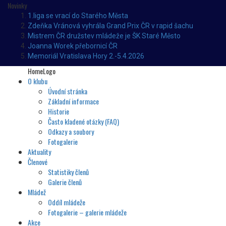
Novinky
1.liga se vrací do Starého Města
Zdeňka Vránová vyhrála Grand Prix ČR v rapid šachu
Mistrem ČR družstev mládeže je ŠK Staré Město
Joanna Worek přebornicí ČR
Memoriál Vratislava Hory 2.-5.4.2026
HomeLogo
O klubu
Úvodní stránka
Základní informace
Historie
Často kladené otázky (FAQ)
Odkazy a soubory
Fotogalerie
Aktuality
Členové
Statistiky členů
Galerie členů
Mládež
Oddíl mládeže
Fotogalerie – galerie mládeže
Akce